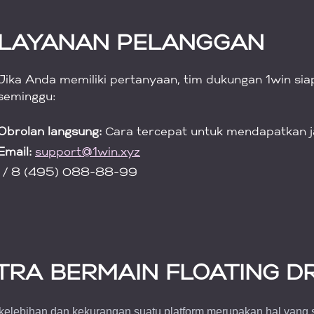
LAYANAN PELANGGAN
Jika Anda memiliki pertanyaan, tim dukungan 1win si
seminggu:
Obrolan langsung:
Cara tercepat untuk mendapatkan jaw
Email:
support@1win.xyz
 / 8 (495) 088-88-99
TRA BERMAIN FLOATING DR
kelebihan dan kekurangan suatu platform merupakan hal yang 