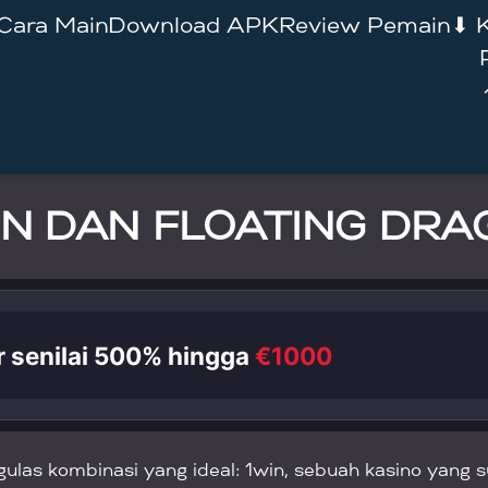
Cara Main
Download APK
Review Pemain
⬇ 
IN DAN FLOATING DRA
 senilai 500% hingga
€1000
gulas kombinasi yang ideal: 1win, sebuah kasino yang