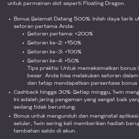
untuk permainan slot seperti Floating Dragon.
Bonus Selamat Datang 500%: Inilah daya tarik 
setoran pertama Anda:
Setoran pertama: +200%
Setoran ke-2: +150%
Setoran ke-3: +100%
Setoran ke-4: +50%
Tips praktis: Untuk memaksimalkan bonus i
besar. Anda bisa melakukan setoran dalam j
dan tetap mendapatkan persentase bonus y
Cashback hingga 30%: Setiap minggu, 1win menge
Ini adalah jaring pengaman yang sangat baik y
sedang tidak beruntung.
Bonus untuk mengunduh dan menginstal aplikasi
seluler, 1win sering kali memberikan hadiah be
tambahan saldo di akun.