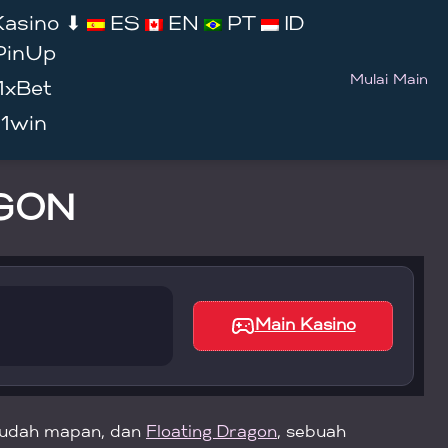
Kasino ⬇
ES
EN
PT
ID
PinUp
Mulai Main
1xBet
1win
GON
Main Kasino
 sudah mapan, dan
Floating Dragon
, sebuah