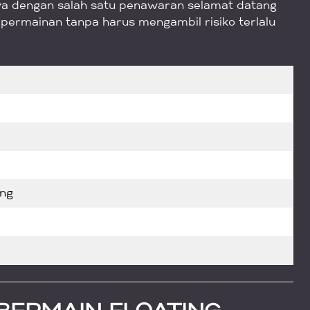
ya dengan salah satu penawaran selamat datang
 permainan tanpa harus mengambil risiko terlalu
ang