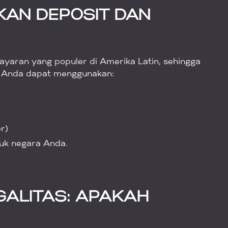
AN DEPOSIT DAN
ran yang populer di Amerika Latin, sehingga
. Anda dapat menggunakan:
r)
uk negara Anda.
GALITAS: APAKAH