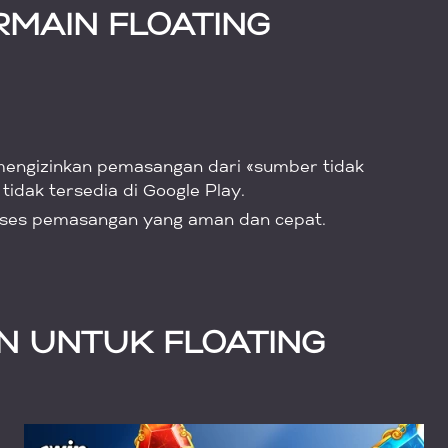
RMAIN FLOATING
s mengizinkan pemasangan dari «sumber tidak
idak tersedia di Google Play.
roses pemasangan yang aman dan cepat.
N UNTUK FLOATING