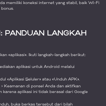
a memiliki koneksi internet yang stabil, baik Wi-Fi
 bonus.
N: PANDUAN LANGKAH
«aplikasi». Ikuti langkah-langkah berikut:
ediakan aplikasi untuk Android melalui
ul «Aplikasi Seluler» atau «Unduh APK».
 > Keamanan di ponsel Anda dan aktifkan
n karena aplikasi ini tidak berasal dari Google
duh, buka berkas tersebut dari bilah