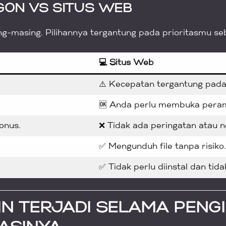
AGON VS SITUS WEB
ng-masing. Pilihannya tergantung pada prioritasmu se
💻 Situs Web
⚠️ Kecepatan tergantung pad
🆗 Anda perlu membuka peram
onus.
❌ Tidak ada peringatan atau no
✅ Mengunduh file tanpa risiko.
✅ Tidak perlu diinstal dan ti
N TERJADI SELAMA PENGI