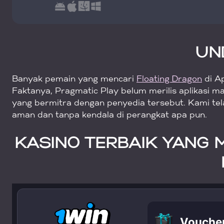
UN
Banyak pemain yang mencari
Floating Dragon
di Ap
Faktanya, Pragmatic Play belum merilis aplikasi ma
yang bermitra dengan penyedia tersebut. Kami tel
aman dan tanpa kendala di perangkat apa pun.
KASINO TERBAIK YANG 
Voucher