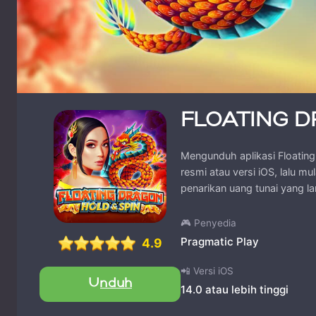
FLOATING 
Mengunduh aplikasi Floatin
resmi atau versi iOS, lalu 
penarikan uang tunai yang la
🎮 Penyedia
Pragmatic Play
4.9
📲 Versi iOS
Unduh
14.0 atau lebih tinggi