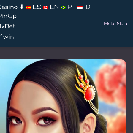
Kasino ⬇
ES
EN
PT
ID
PinUp
Mulai Main
1xBet
1win