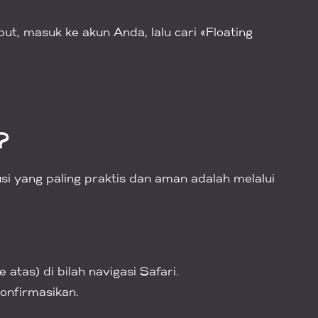
but, masuk ke akun Anda, lalu cari «Floating
?
lusi yang paling praktis dan aman adalah melalui
tas) di bilah navigasi Safari.
konfirmasikan.