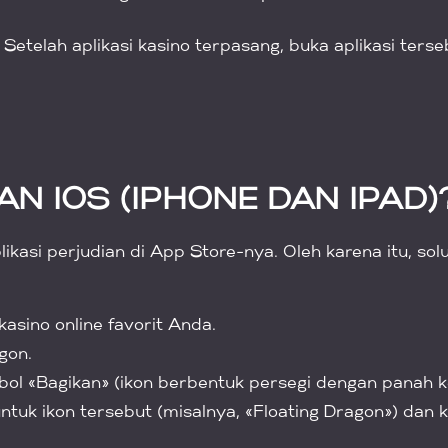
Setelah aplikasi kasino terpasang, buka aplikasi terse
N IOS (IPHONE DAN IPAD)
plikasi perjudian di App Store-nya. Oleh karena itu, so
kasino online favorit Anda.
gon.
ol «Bagikan» (ikon berbentuk persegi dengan panah ke a
ntuk ikon tersebut (misalnya, «Floating Dragon») dan 