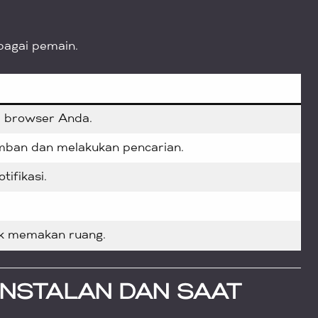
bagai pemain.
a browser Anda.
ban dan melakukan pencarian.
tifikasi.
dak memakan ruang.
NSTALAN DAN SAAT