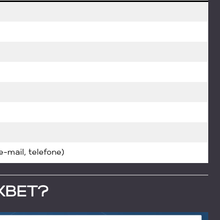
-mail, telefone)
XBET?