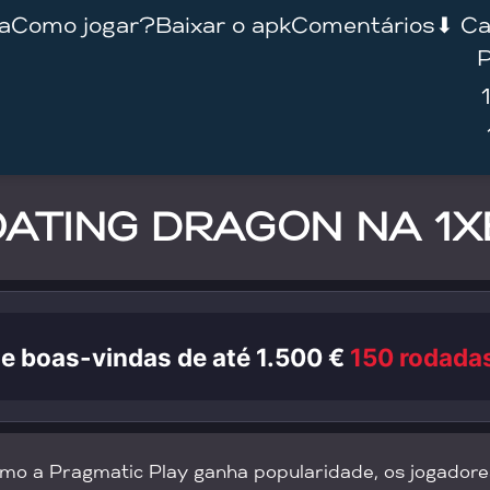
a
Como jogar?
Baixar o apk
Comentários
⬇ Ca
OATING DRAGON NA 1X
e boas-vindas de até 1.500 €
150 rodadas
 a Pragmatic Play ganha popularidade, os jogadores 