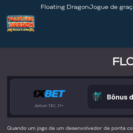
Ir
Floating Dragon
Jogue de graç
para
o
conteúdo
FL
Bônus d
Quando um jogo de um desenvolvedor de ponta como