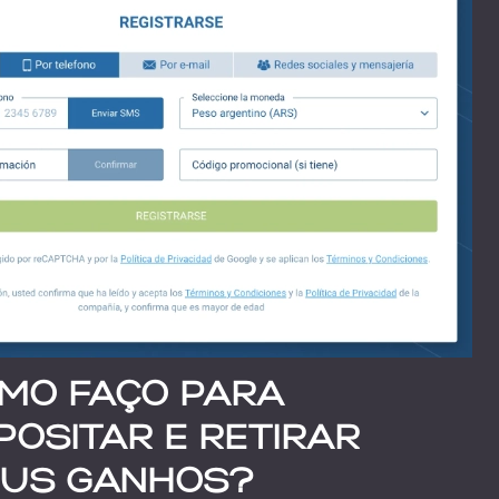
MO FAÇO PARA
POSITAR E RETIRAR
US GANHOS?