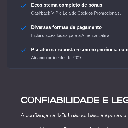
Ecosistema completo de bônus
Cashback VIP e Loja de Códigos Promocionais.
Diversas formas de pagamento
Inclui opções locais para a América Latina.
Plataforma robusta e com experiência co
Atuando online desde 2007.
CONFIABILIDADE E LE
A confiança na 1xBet não se baseia apenas e