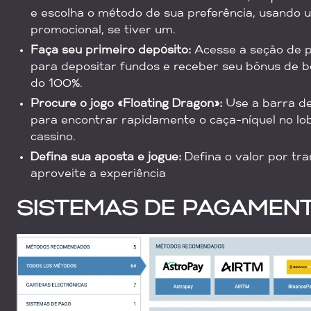
e escolha o método de sua preferência, usando 
promocional, se tiver um.
Faça seu primeiro depósito:
Acesse a seção de 
para depositar fundos e receber seu bônus de 
do 100%.
Procure o jogo «Floating Dragon»:
Use a barra de
para encontrar rapidamente o caça-níquel no lo
cassino.
Defina sua aposta e jogue:
Defina o valor por tr
aproveite a experiência
SISTEMAS DE PAGAMENT