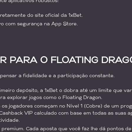
ce aplicativos robustos:
retamente do site oficial da 1xBet.
ivo com segurança na App Store.
 PARA O FLOATING DRAG
ensar a fidelidade e a participação constante.
meiro depósito, a 1xBet o dobra até um limite que va
ra explorar jogos como o Floating Dragon.
os jogadores começam no Nível 1 (Cobre) de um prog
m Cashback VIP calculado com base em todas as suas 
ividade.
 premium. Cada aposta que você faz lhe dá pontos de