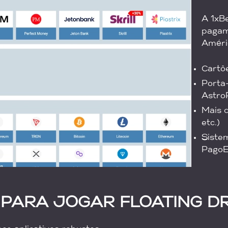
A 1xB
pagame
Améric
Cartõe
Porta-
Astro
Mais d
etc.)
Siste
PagoEf
T PARA JOGAR FLOATING 