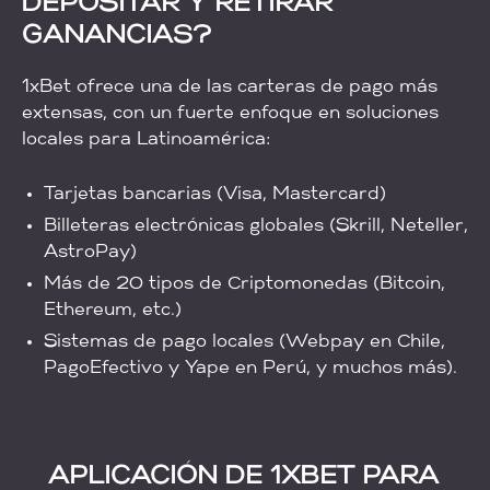
DEPOSITAR Y RETIRAR
GANANCIAS?
1xBet ofrece una de las carteras de pago más
extensas, con un fuerte enfoque en soluciones
locales para Latinoamérica:
Tarjetas bancarias (Visa, Mastercard)
Billeteras electrónicas globales (Skrill, Neteller,
AstroPay)
Más de 20 tipos de Criptomonedas (Bitcoin,
Ethereum, etc.)
Sistemas de pago locales (Webpay en Chile,
PagoEfectivo y Yape en Perú, y muchos más).
APLICACIÓN DE 1XBET PARA