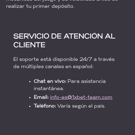
realizar tu primer depósito.
SERVICIO DE ATENCIÓN AL
CLIENTE
El soporte está disponible 24/7 a través
de múltiples canales en español:
Chat en vivo:
Para asistencia
instantánea.
Email:
info-es@1xbet-team.com
Teléfono:
Varía según el país.