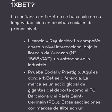
1XBET?
La confianza en 1xBet no se basa solo en su
longevidad, sino en pruebas sociales de
primer nivel.
Licencia y Regulación: La compañía
opera a nivel internacional bajo la
licencia de Curazao (Nº
1668/JAZ), un estándar en la
industria.
Prueba Social y Prestigio: Aquí es
donde 1xBet se diferencia. La
marca es un socio global de
gigantes del deporte como el FC
Barcelona y el Paris Saint-
Germain (PSG). Estas asociaciones
con marcas de élite son un