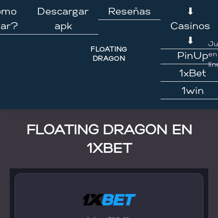
Ir
ómo
Descargar
Reseñas
⬇
al
gar?
apk
Casinos
contenido
⬇
Ju
FLOATING
en
PinUp
DRAGON
lí
1xBet
1win
FLOATING DRAGON EN
1XBET