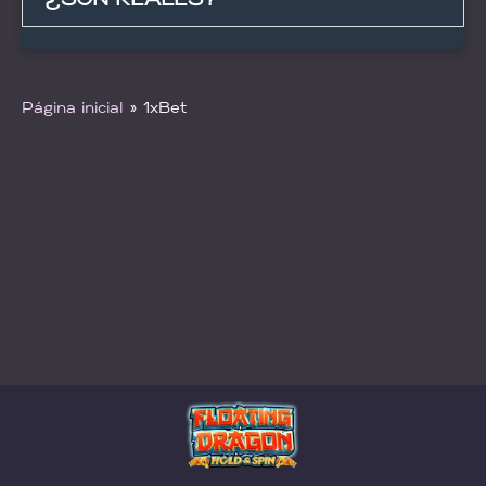
¿SON REALES?
Página inicial
»
1xBet