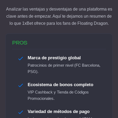
Analizar las ventajas y desventajas de una plataforma es
clave antes de empezar. Aquí te dejamos un resumen de
lo que 1xBet ofrece para los fans de Floating Dragon.
PROS
Marca de prestigio global
Patrocinios de primer nivel (FC Barcelona,
PSG).
Ecosistema de bonos completo
VIP Cashback y Tienda de Códigos
Promocionales.
Variedad de métodos de pago